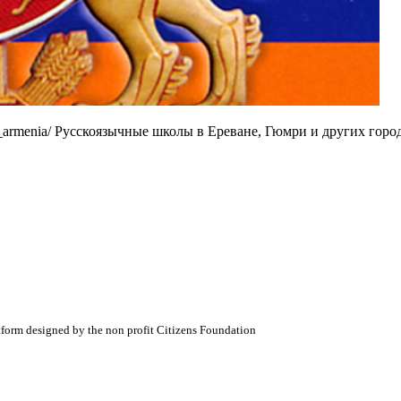
ls_armenia/ Русскоязычные школы в Ереване, Гюмри и других город
atform designed by the non profit Citizens Foundation