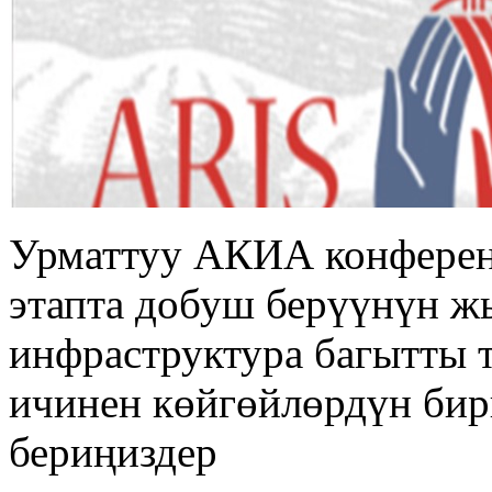
Урматтуу АКИА конферен
этапта добуш берүүнүн 
инфраструктура багытты т
ичинен көйгөйлөрдүн би
бериңиздер