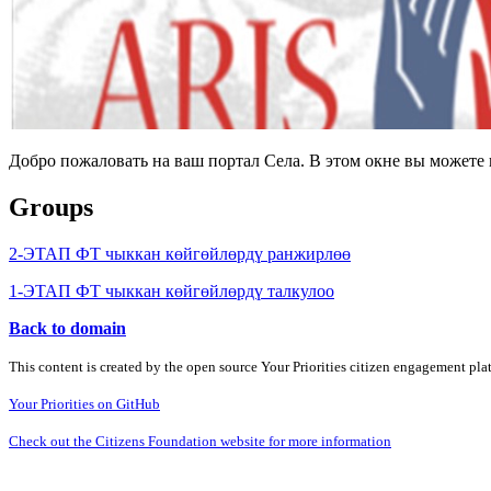
Добро пожаловать на ваш портал Села. В этом окне вы может
Groups
2-ЭТАП ФТ чыккан көйгөйлөрдү ранжирлөө
1-ЭТАП ФТ чыккан көйгөйлөрдү талкулоо
Back to domain
This content is created by the open source Your Priorities citizen engagement pl
Your Priorities on GitHub
Check out the Citizens Foundation website for more information