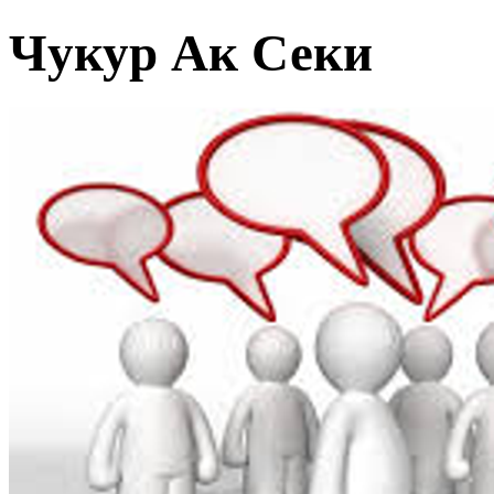
Чукур Ак Секи