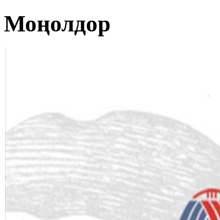
Моңолдор