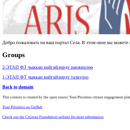
Добро пожаловать на ваш портал Села. В этом окне вы может
Groups
2-ЭТАП ФТ чыккан көйгөйлөрдү ранжирлөө
1-ЭТАП ФТ чыккан көйгөйлөрдү талкулоо
Back to domain
This content is created by the open source Your Priorities citizen engagement pl
Your Priorities on GitHub
Check out the Citizens Foundation website for more information