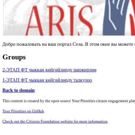
Добро пожаловать на ваш портал Села. В этом окне вы может
Groups
2-ЭТАП ФТ чыккан көйгөйлөрдү ранжирлөө
1-ЭТАП ФТ чыккан көйгөйлөрдү талкулоо
Back to domain
This content is created by the open source Your Priorities citizen engagement pl
Your Priorities on GitHub
Check out the Citizens Foundation website for more information