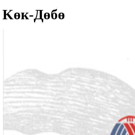
Kөк-Дөбө