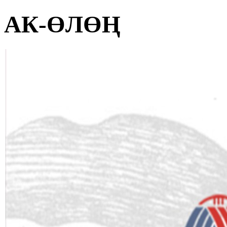
АК-ӨЛӨҢ