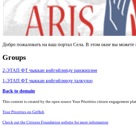
Добро пожаловать на ваш портал Села. В этом окне вы может
Groups
2-ЭТАП ФТ чыккан көйгөйлөрдү ранжирлөө
1-ЭТАП ФТ чыккан көйгөйлөрдү талкулоо
Back to domain
This content is created by the open source Your Priorities citizen engagement pl
Your Priorities on GitHub
Check out the Citizens Foundation website for more information