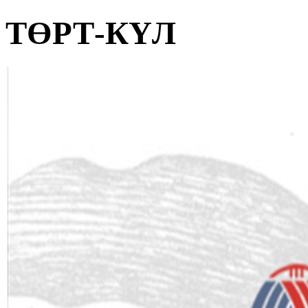
ТӨРТ-КҮЛ