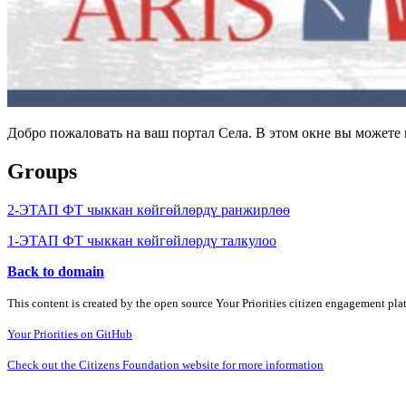
Добро пожаловать на ваш портал Села. В этом окне вы может
Groups
2-ЭТАП ФТ чыккан көйгөйлөрдү ранжирлөө
1-ЭТАП ФТ чыккан көйгөйлөрдү талкулоо
Back to domain
This content is created by the open source Your Priorities citizen engagement pl
Your Priorities on GitHub
Check out the Citizens Foundation website for more information