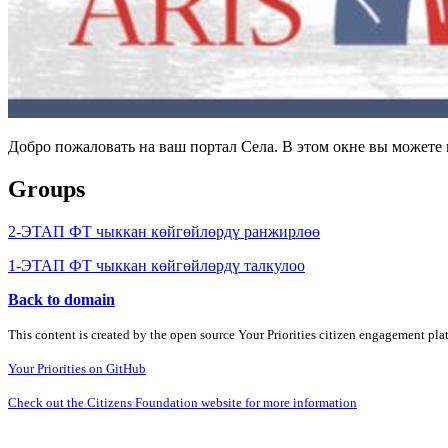
Добро пожаловать на ваш портал Села. В этом окне вы может
Groups
2-ЭТАП ФТ чыккан көйгөйлөрдү ранжирлөө
1-ЭТАП ФТ чыккан көйгөйлөрдү талкулоо
Back to domain
This content is created by the open source Your Priorities citizen engagement pl
Your Priorities on GitHub
Check out the Citizens Foundation website for more information