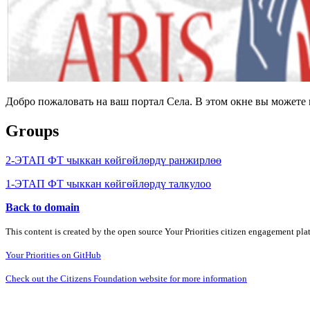
Добро пожаловать на ваш портал Села. В этом окне вы может
Groups
2-ЭТАП ФТ чыккан көйгөйлөрдү ранжирлөө
1-ЭТАП ФТ чыккан көйгөйлөрдү талкулоо
Back to domain
This content is created by the open source Your Priorities citizen engagement pl
Your Priorities on GitHub
Check out the Citizens Foundation website for more information