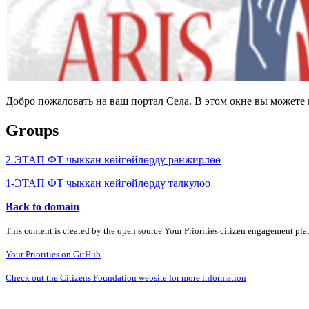
Добро пожаловать на ваш портал Села. В этом окне вы может
Groups
2-ЭТАП ФТ чыккан көйгөйлөрдү ранжирлөө
1-ЭТАП ФТ чыккан көйгөйлөрдү талкулоо
Back to domain
This content is created by the open source Your Priorities citizen engagement pl
Your Priorities on GitHub
Check out the Citizens Foundation website for more information