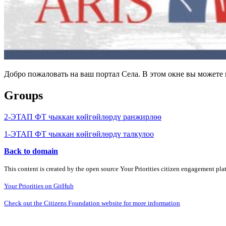
Добро пожаловать на ваш портал Села. В этом окне вы может
Groups
2-ЭТАП ФТ чыккан көйгөйлөрдү ранжирлөө
1-ЭТАП ФТ чыккан көйгөйлөрдү талкулоо
Back to domain
This content is created by the open source Your Priorities citizen engagement pl
Your Priorities on GitHub
Check out the Citizens Foundation website for more information