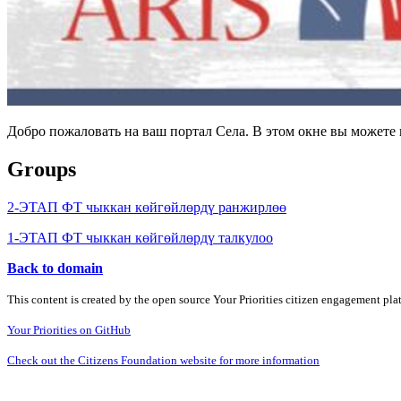
Добро пожаловать на ваш портал Села. В этом окне вы может
Groups
2-ЭТАП ФТ чыккан көйгөйлөрдү ранжирлөө
1-ЭТАП ФТ чыккан көйгөйлөрдү талкулоо
Back to domain
This content is created by the open source Your Priorities citizen engagement pl
Your Priorities on GitHub
Check out the Citizens Foundation website for more information