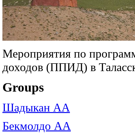
Мероприятия по програм
доходов (ППИД) в Таласс
Groups
Шадыкан АА
Бекмолдо АА