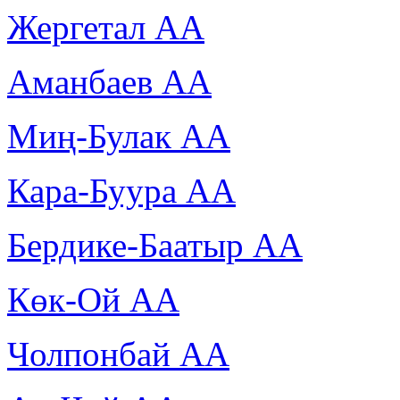
Жергетал АА
Аманбаев АА
Миң-Булак АА
Кара-Буура АА
Бердике-Баатыр АА
Көк-Ой АА
Чолпонбай АА