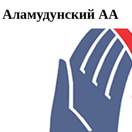
Аламудунский АА