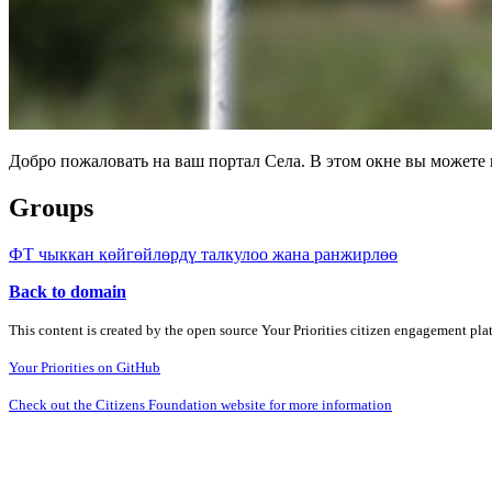
Добро пожаловать на ваш портал Села. В этом окне вы может
Groups
ФТ чыккан көйгөйлөрдү талкулоо жана ранжирлөө
Back to domain
This content is created by the open source Your Priorities citizen engagement pl
Your Priorities on GitHub
Check out the Citizens Foundation website for more information