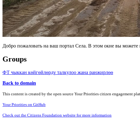
Добро пожаловать на ваш портал Села. В этом окне вы может
Groups
ФТ чыккан көйгөйлөрдү талкулоо жана ранжирлөө
Back to domain
This content is created by the open source Your Priorities citizen engagement pl
Your Priorities on GitHub
Check out the Citizens Foundation website for more information