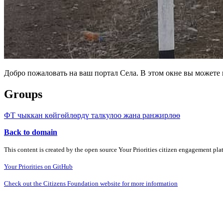
Добро пожаловать на ваш портал Села. В этом окне вы может
Groups
ФТ чыккан көйгөйлөрдү талкулоо жана ранжирлөө
Back to domain
This content is created by the open source Your Priorities citizen engagement pl
Your Priorities on GitHub
Check out the Citizens Foundation website for more information