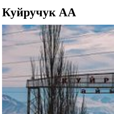
Куйручук АА