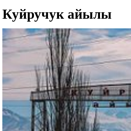
Куйручук айылы