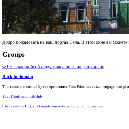
Добро пожаловать на ваш портал Села. В этом окне вы может
Groups
ФТ чыккан көйгөйлөрдү талкулоо жана ранжирлөө
Back to domain
This content is created by the open source Your Priorities citizen engagement pl
Your Priorities on GitHub
Check out the Citizens Foundation website for more information