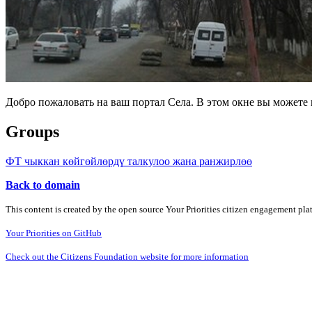
Добро пожаловать на ваш портал Села. В этом окне вы может
Groups
ФТ чыккан көйгөйлөрдү талкулоо жана ранжирлөө
Back to domain
This content is created by the open source Your Priorities citizen engagement pl
Your Priorities on GitHub
Check out the Citizens Foundation website for more information