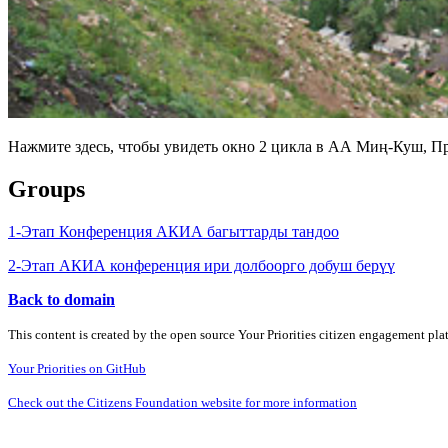
Нажмите здесь, чтобы увидеть окно 2 цикла в АА Миң-Куш, Пр
Groups
1-Этап Конференция АКИА багыттарды тандоо
2-Этап АКИА конференция ири долбоорго добуш берүү
Back to domain
This content is created by the open source Your Priorities citizen engagement pl
Your Priorities on GitHub
Check out the Citizens Foundation website for more information