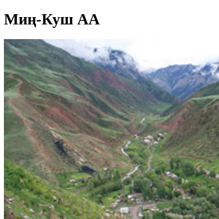
Миң-Куш АА