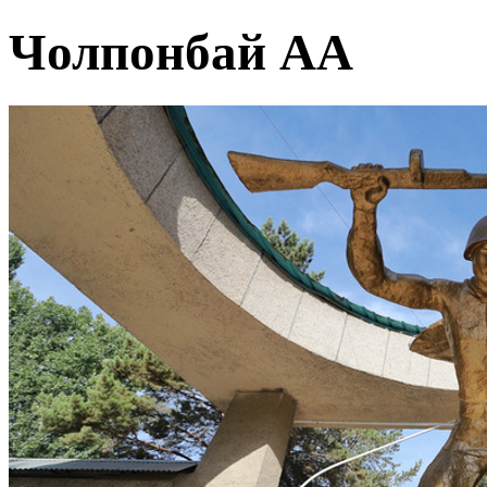
Чолпонбай АА