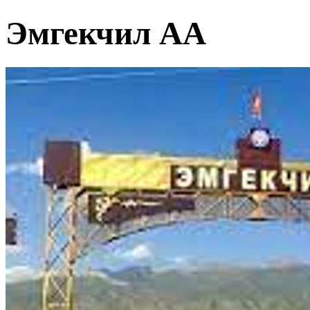
Эмгекчил АА