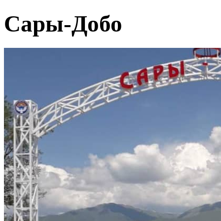
Сары-Добо