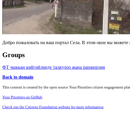
Добро пожаловать на ваш портал Села. В этом окне вы может
Groups
ФТ чыккан көйгөйлөрдү талкулоо жана ранжирлөө
Back to domain
This content is created by the open source Your Priorities citizen engagement pl
Your Priorities on GitHub
Check out the Citizens Foundation website for more information