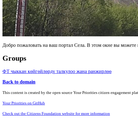
Добро пожаловать на ваш портал Села. В этом окне вы может
Groups
ФТ чыккан көйгөйлөрдү талкулоо жана ранжирлөө
Back to domain
This content is created by the open source Your Priorities citizen engagement pl
Your Priorities on GitHub
Check out the Citizens Foundation website for more information