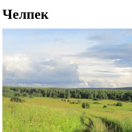
Челпек