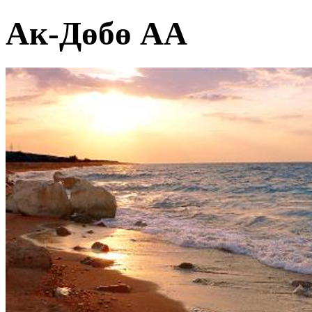
Ак-Дөбө АА