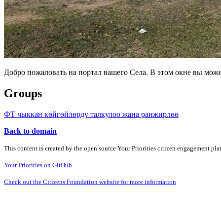
Добро пожаловать на портал вашего Села. В этом окне вы мож
Groups
ФТ чыккан көйгөйлөрдү талкулоо жана ранжирлөө
Back to domain
This content is created by the open source Your Priorities citizen engagement pl
Your Priorities on GitHub
Check out the Citizens Foundation website for more information