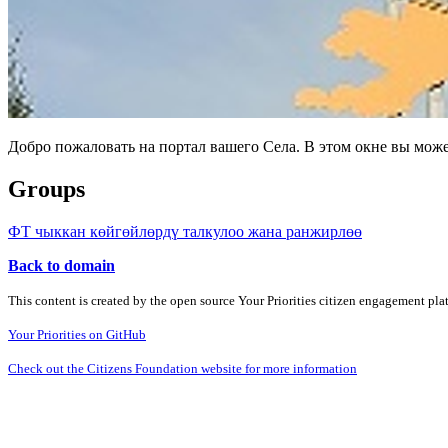
Добро пожаловать на портал вашего Села. В этом окне вы мож
Groups
ФТ чыккан көйгөйлөрдү талкулоо жана ранжирлөө
Back to domain
This content is created by the open source Your Priorities citizen engagement pl
Your Priorities on GitHub
Check out the Citizens Foundation website for more information