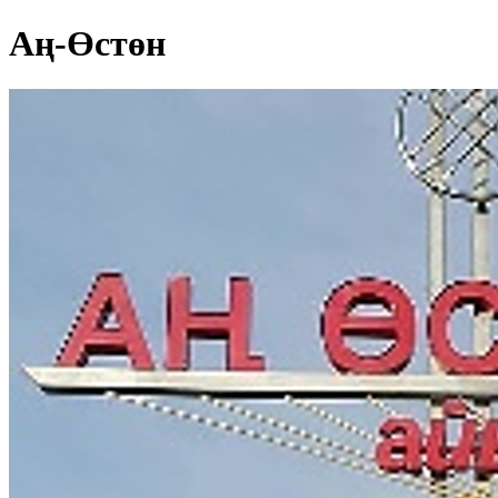
Аң-Өстөн