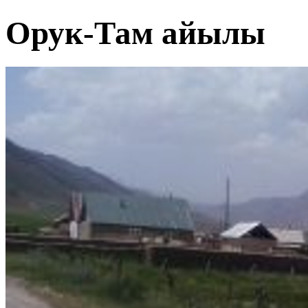
Орук-Там айылы