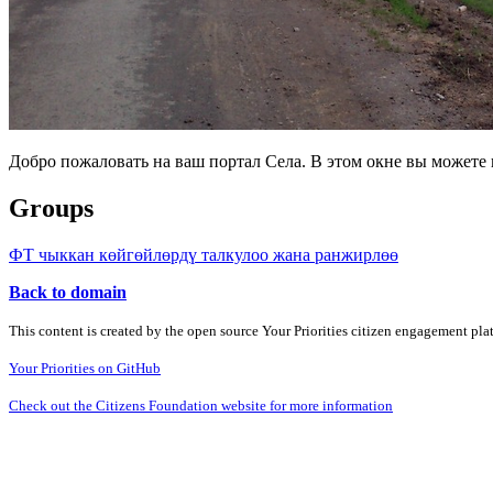
Добро пожаловать на ваш портал Села. В этом окне вы может
Groups
ФТ чыккан көйгөйлөрдү талкулоо жана ранжирлөө
Back to domain
This content is created by the open source Your Priorities citizen engagement pl
Your Priorities on GitHub
Check out the Citizens Foundation website for more information