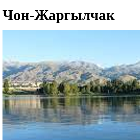
Чон-Жаргылчак