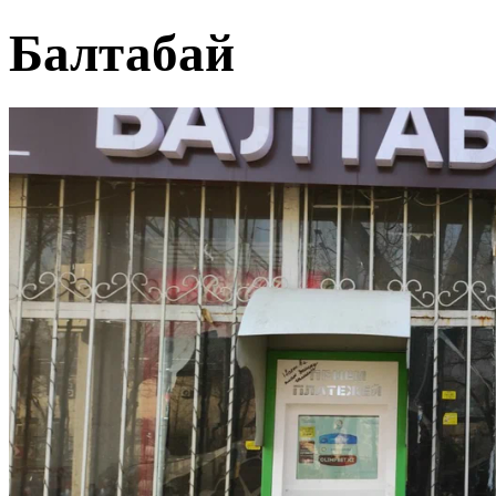
Балтабай