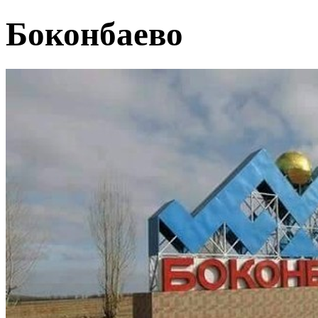
Боконбаево