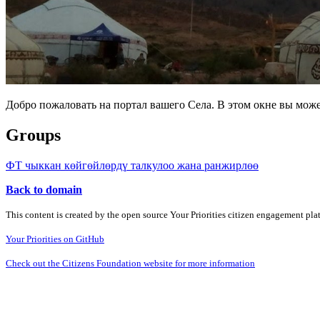
Добро пожаловать на портал вашего Села. В этом окне вы мож
Groups
ФТ чыккан көйгөйлөрдү талкулоо жана ранжирлөө
Back to domain
This content is created by the open source Your Priorities citizen engagement pl
Your Priorities on GitHub
Check out the Citizens Foundation website for more information