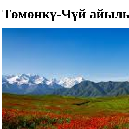
Төмөнкү-Чүй айыл