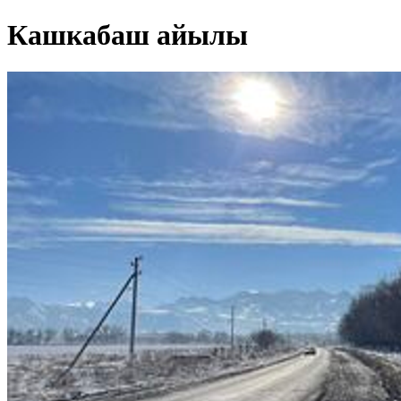
Кашкабаш айылы