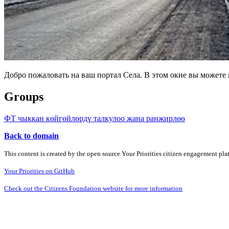
Добро пожаловать на ваш портал Села. В этом окне вы может
Groups
ФТ чыккан көйгөйлөрдү талкулоо жана ранжирлөө
Back to domain
This content is created by the open source Your Priorities citizen engagement pl
Your Priorities on GitHub
Check out the Citizens Foundation website for more information