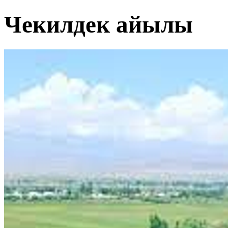
Чекилдек айылы