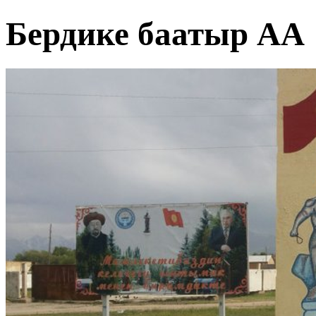
Бердике баатыр АА