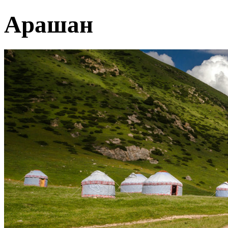
Арашан