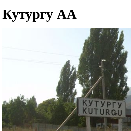
Кутургу АА