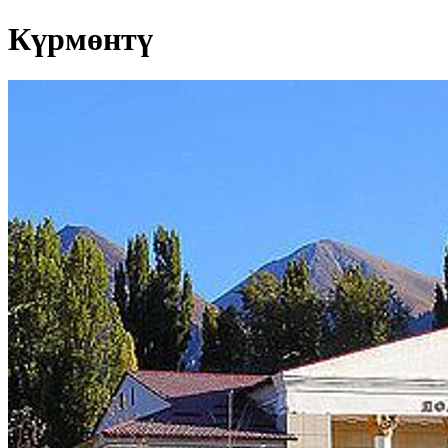
Күрмөнтү