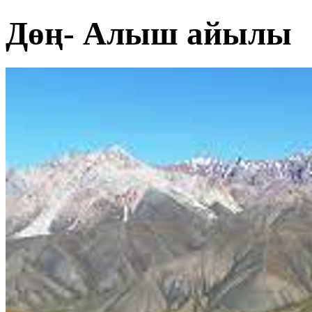
Дөң- Алыш айылы